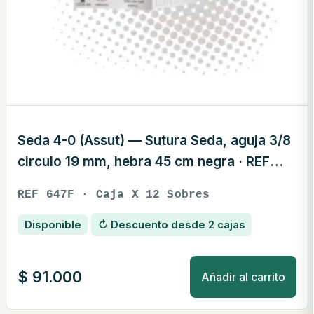
Seda 4-0 (Assut) — Sutura Seda, aguja 3/8
circulo 19 mm, hebra 45 cm negra · REF
647F
REF 647F · Caja X 12 Sobres
Disponible
↻ Descuento desde 2 cajas
$
91.000
Añadir al carrito