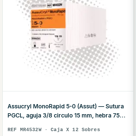
Assucryl MonoRapid 5-0 (Assut) — Sutura
PGCL, aguja 3/8 circulo 15 mm, hebra 75
cm blanca · REF MR4532W
REF MR4532W · Caja X 12 Sobres