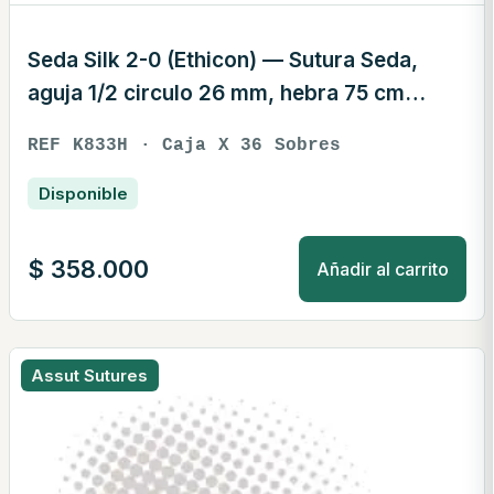
Seda Silk 2-0 (Ethicon) — Sutura Seda,
aguja 1/2 circulo 26 mm, hebra 75 cm
negra · REF K833H
REF K833H · Caja X 36 Sobres
Disponible
$
358.000
Añadir al carrito
Assut Sutures