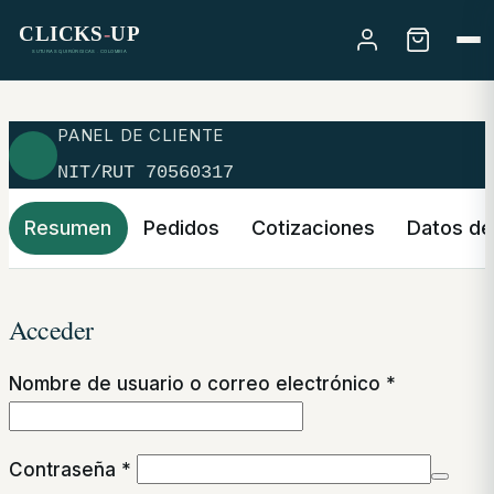
Skip to main content
Skip to footer
PANEL DE CLIENTE
NIT/RUT 70560317
Resumen
Pedidos
Cotizaciones
Datos d
Acceder
Obligatori
Nombre de usuario o correo electrónico
*
Obligatorio
Contraseña
*