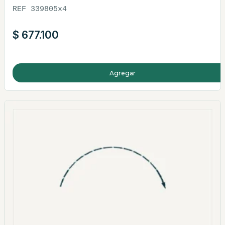
REF 339805x4
$
677.100
Agregar