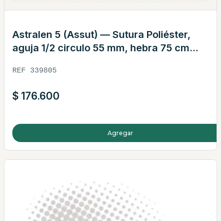
Astralen 5 (Assut) — Sutura Poliéster,
aguja 1/2 circulo 55 mm, hebra 75 cm
verde · REF 339805
REF 339805
$
176.600
Agregar