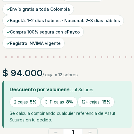
✓
Envío gratis a toda Colombia
✓
Bogotá: 1–2 días hábiles · Nacional: 2–3 días hábiles
✓
Compra 100% segura con ePayco
✓
Registro INVIMA vigente
$
94.000
/ caja x 12 sobres
Descuento por volumen
Assut Sutures
2 cajas
5%
3–11 cajas
8%
12+ cajas
15%
Se calcula combinando cualquier referencia de Assut
Sutures en tu pedido.
−
+