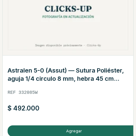
Astralen 5-0 (Assut) — Sutura Poliéster,
aguja 1/4 circulo 8 mm, hebra 45 cm
blanca · REF 332085W
REF 332085W
$
492.000
Agregar